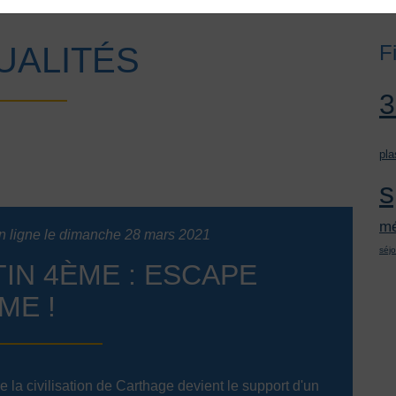
UALITÉS
F
pla
s
mé
n ligne le dimanche 28 mars 2021
séjo
TIN 4ÈME : ESCAPE
ME !
 la civilisation de Carthage devient le support d'un