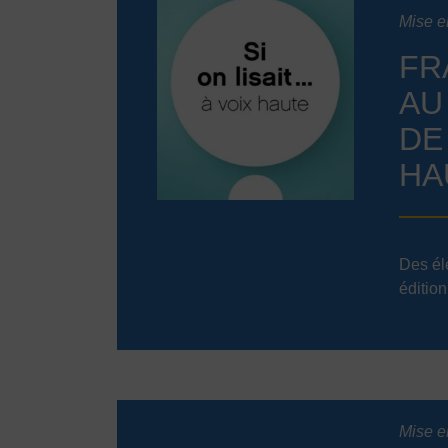
Mise en
FR
AU
DE
HA
Des él
édition
Mise en