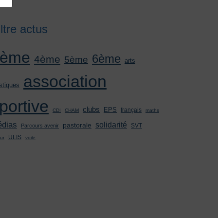
iltre actus
3ème
6ème
4ème
5ème
arts
association
stiques
portive
clubs
EPS
français
CDI
CHAM
maths
dias
solidarité
pastorale
SVT
Parcours avenir
ULIS
ur
voile