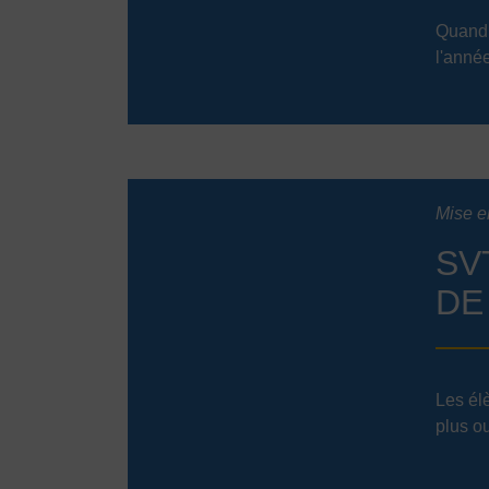
Quand 
l'année
Mise e
SV
DE
Les élè
plus ou