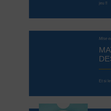
jeu !!
Mise e
MA
DE
Et si l