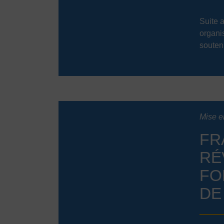
Suite 
organi
souten
Mise e
FR
RÉ
FO
DE