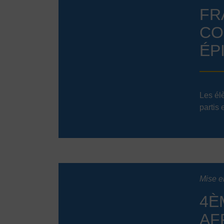
FR
CO
ÉP
Les él
partis 
Mise en
4È
AF