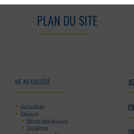
PLAN DU SITE
VIE AU COLLÈGE
A
PR
Actualités
Séjours
Blogs des séjours
Ski 6ème
CI