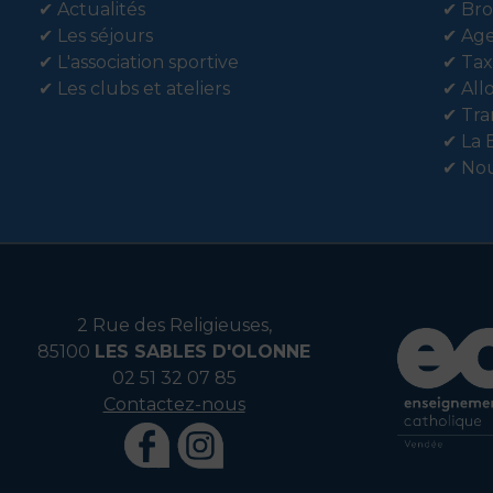
✔
Actualités
✔
Bro
✔
Les séjours
✔
Ag
✔
L'association sportive
✔
Tax
✔
Les clubs et ateliers
✔
All
✔
Tra
✔
La 
✔
Nou
2 Rue des Religieuses,
85100
LES SABLES D'OLONNE
02 51 32 07 85
Contactez-nous