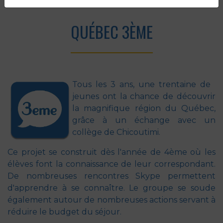
Accueil
Vie au collège
Séjours
Québec 3ème
QUÉBEC 3ÈME
Tous les 3 ans, une trentaine de
jeunes ont la chance de découvrir
la magnifique région du Québec,
grâce à un échange avec un
collège de Chicoutimi.
Ce projet se construit dès l'année de 4ème où les
élèves font la connaissance de leur correspondant.
De nombreuses rencontres Skype permettent
d'apprendre à se connaître. Le groupe se soude
également autour de nombreuses actions servant à
réduire le budget du séjour.