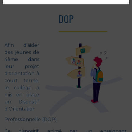
Accueil
Etablissement
Elèves à besoins particuliers
DOP
DOP
Afin d'aider
des jeunes de
4ème dans
leur projet
d'orientation à
court terme,
le collège a
mis en place
un Dispositif
d'Orientation
Professionnelle (DOP).
Ce dispositif, animé par un enseignant,