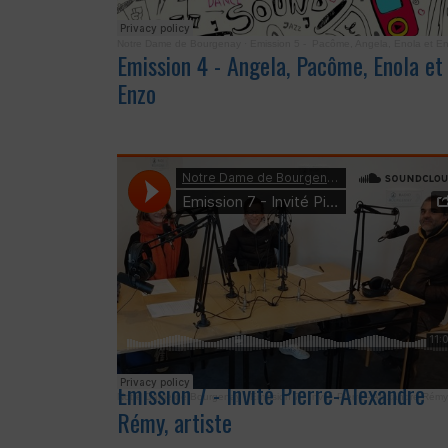
Notre Dame de Bourgenay
·
Emission 5 - Pacôme, Angela, Enola et E
Emission 4 - Angela, Pacôme, Enola et
Enzo
Emission 7 - Invité Pierre-Alexandre
Notre Dame de Bourgenay
·
Emission 7 - Invité Pierre - Alexandre Rémy, Artis
Rémy, artiste