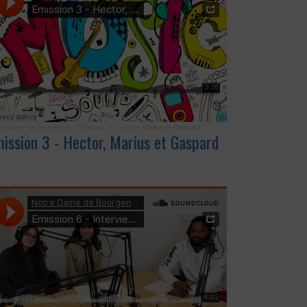
re Dame de Bourgenay
·
Emission 3 - Hector, Marius et Gaspard
ission 3 - Hector, Marius et Gaspard