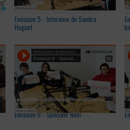
nzo
Notre Dame de Bourgenay
·
Emission 5 - Avec Sandra Huguet
Not
Emission 5 - Interview de Sandra
Em
Huguet
ba
Emission 8 - Spéciale Noël
Em
te
Notre Dame de Bourgenay
·
Emission 8 - Spéciale Noël
Not