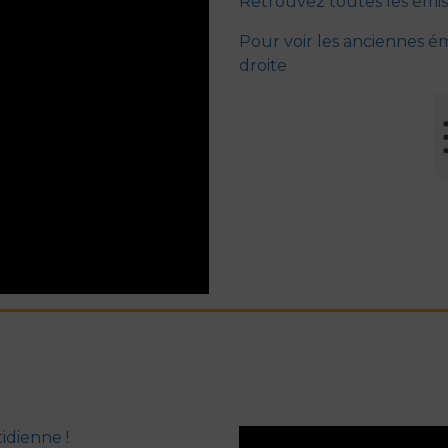
Retrouvez toutes les émiss
Pour voir les anciennes émi
droite
idienne !