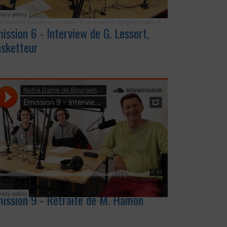
re Dame de Bourgenay
·
Emission 6 - Interview de Grégory Lessort, basketteur
ission 6 - Interview de G. Lessort,
sketteur
ission 9 - Retraite de M. Hamon
re Dame de Bourgenay
·
Emission 9 - Interview de M. Hamon