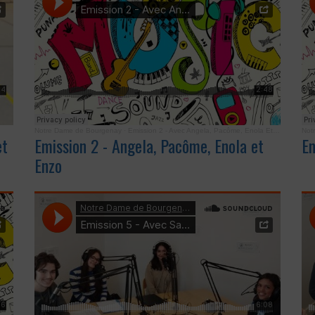
Notre Dame de Bourgenay
·
Emission 2 - Avec Angela, Pacôme, Enola Et Enzo
Not
et
Emission 2 - Angela, Pacôme, Enola et
Em
Enzo