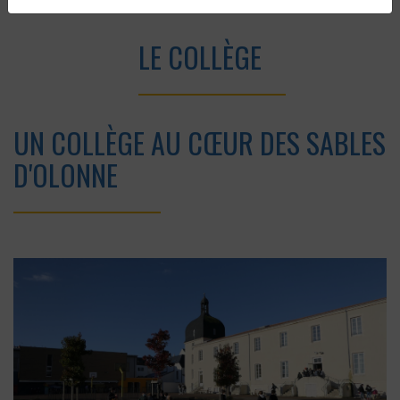
Accueil
Etablissement
Le collège
LE COLLÈGE
UN COLLÈGE AU CŒUR DES SABLES
D'OLONNE