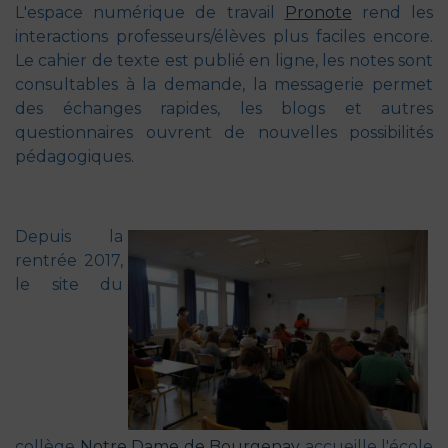
L'espace numérique de travail
Pronote
rend les
interactions professeurs/élèves plus faciles encore.
Le cahier de texte est publié en ligne, les notes sont
consultables à la demande, la messagerie permet
des échanges rapides, les blogs et autres
questionnaires ouvrent de nouvelles possibilités
pédagogiques.
Depuis la
rentrée 2017,
le site du
collège
Notre Dame de Bourgenay
accueille l'école