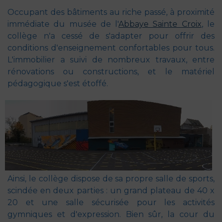
Occupant des bâtiments au riche passé, à proximité
immédiate du musée de l'
Abbaye Sainte Croix
, le
collège n'a cessé de s'adapter pour offrir des
conditions d'enseignement confortables pour tous.
L'immobilier a suivi de nombreux travaux, entre
rénovations ou constructions, et le matériel
pédagogique s'est étoffé.
Ainsi, le collège dispose de sa propre salle de sports,
scindée en deux parties : un grand plateau de 40 x
20 et une salle sécurisée pour les activités
gymniques et d'expression. Bien sûr, la cour du