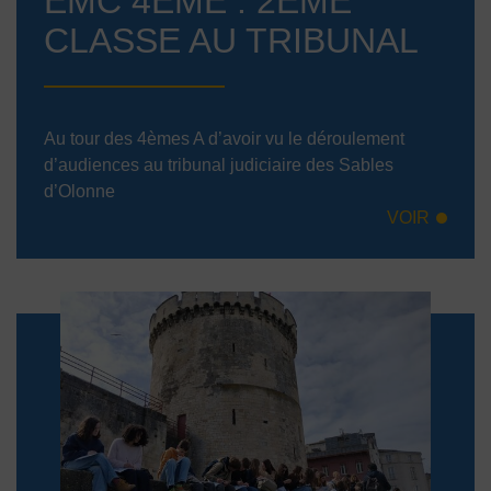
EMC 4ÈME : 2ÈME
CLASSE AU TRIBUNAL
Au tour des 4èmes A d’avoir vu le déroulement
d’audiences au tribunal judiciaire des Sables
d’Olonne
VOIR