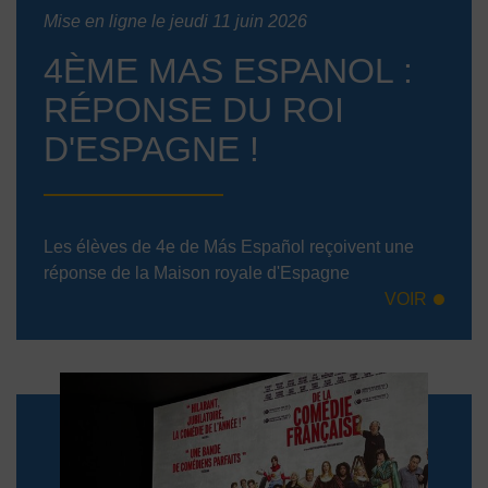
Mise en ligne le jeudi 11 juin 2026
4ÈME MAS ESPANOL :
RÉPONSE DU ROI
D'ESPAGNE !
Les élèves de 4e de Más Español reçoivent une
réponse de la Maison royale d'Espagne
VOIR