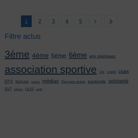
1
2
3
4
5
Filtre actus
3ème
6ème
4ème
5ème
arts plastiques
association sportive
clubs
CDI
CHAM
médias
solidarité
pastorale
EPS
français
Parcours avenir
maths
SVT
ULIS
séjour
voile