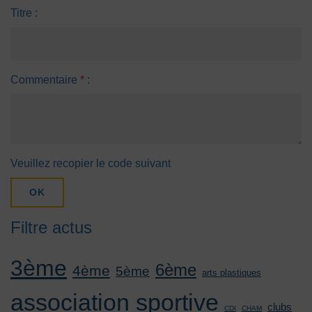
Titre :
Commentaire
*
:
Veuillez recopier le code suivant
OK
Filtre actus
3ème
6ème
4ème
5ème
arts plastiques
association sportive
clubs
CDI
CHAM