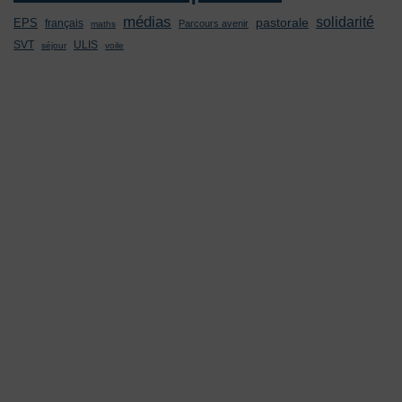
médias
solidarité
pastorale
EPS
français
Parcours avenir
maths
SVT
ULIS
séjour
voile