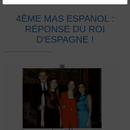
Accueil
Vie au collège
Actualités
4ÈME MAS ESPANOL :
RÉPONSE DU ROI
D'ESPAGNE !