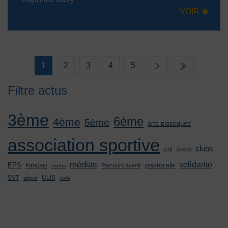
VOIR
1
2
3
4
5
Filtre actus
3ème
6ème
4ème
5ème
arts plastiques
association sportive
clubs
CDI
CHAM
médias
solidarité
pastorale
EPS
français
Parcours avenir
maths
SVT
ULIS
séjour
voile