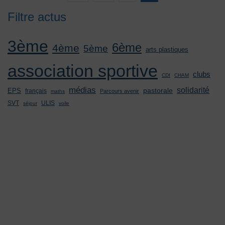
Filtre actus
3ème
6ème
4ème
5ème
arts plastiques
association sportive
clubs
CDI
CHAM
médias
solidarité
pastorale
EPS
français
Parcours avenir
maths
SVT
ULIS
séjour
voile