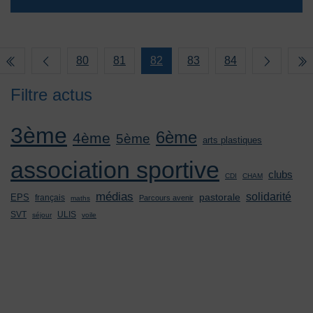
80
81
82
83
84
Filtre actus
3ème
6ème
4ème
5ème
arts plastiques
association sportive
clubs
CDI
CHAM
médias
solidarité
pastorale
EPS
français
Parcours avenir
maths
SVT
ULIS
séjour
voile