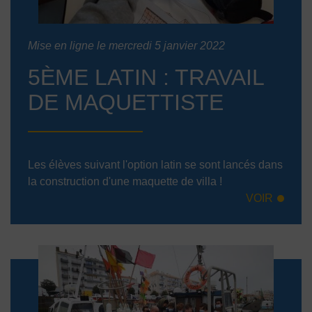
Mise en ligne le mercredi 5 janvier 2022
5ÈME LATIN : TRAVAIL
DE MAQUETTISTE
Les élèves suivant l'option latin se sont lancés dans
la construction d'une maquette de villa !
VOIR