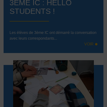
3ÈME IC : HELLO
STUDENTS !
Les élèves de 3ème IC ont démarré la conversation
avec leurs correspondants...
VOIR