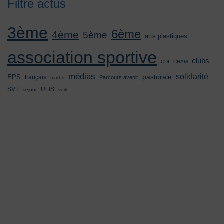
Filtre actus
3ème
6ème
4ème
5ème
arts plastiques
association sportive
clubs
CDI
CHAM
médias
solidarité
pastorale
EPS
français
Parcours avenir
maths
SVT
ULIS
séjour
voile