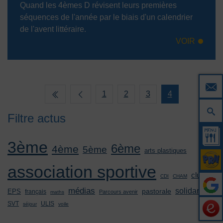
Quand les 4èmes D révisent leurs premières
séquences de l'année par le biais d'un calendrier
de l'avent littéraire.
VOIR
1
2
3
4
Filtre actus
3ème
6ème
4ème
5ème
arts plastiques
association sportive
clubs
CDI
CHAM
médias
solidarité
pastorale
EPS
français
Parcours avenir
maths
SVT
ULIS
séjour
voile