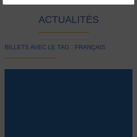
Accueil
Vie au collège
Actualités
ACTUALITÉS
BILLETS AVEC LE TAG : FRANÇAIS