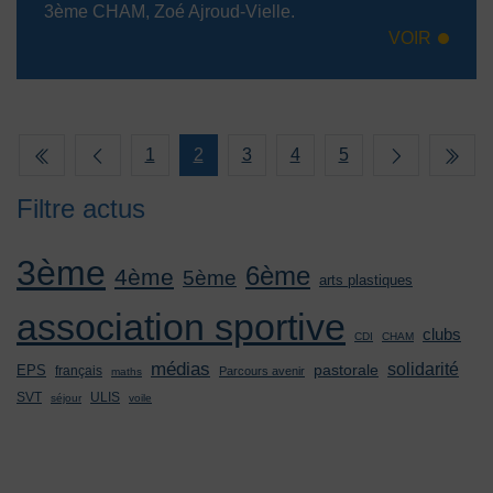
3ème CHAM, Zoé Ajroud-Vielle.
VOIR
1
2
3
4
5
Filtre actus
3ème
6ème
4ème
5ème
arts plastiques
association sportive
clubs
CDI
CHAM
médias
solidarité
pastorale
EPS
français
Parcours avenir
maths
SVT
ULIS
séjour
voile