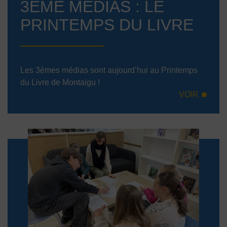
3ÈME MÉDIAS : LE
PRINTEMPS DU LIVRE
Les 3èmes médias sont aujourd’hui au Printemps
du Livre de Montaigu !
VOIR