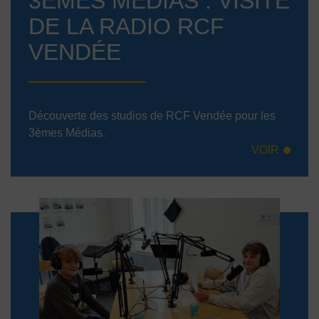
3ÈMES MÉDIAS : VISITE
DE LA RADIO RCF
VENDÉE
Découverte des studios de RCF Vendée pour les
3èmes Médias.
VOIR