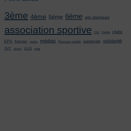
3ème
6ème
4ème
5ème
arts plastiques
association sportive
clubs
CDI
CHAM
médias
solidarité
pastorale
EPS
français
Parcours avenir
maths
SVT
ULIS
séjour
voile