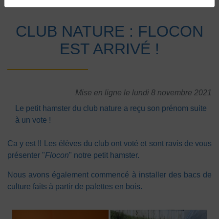
Accueil
Vie au collège
Actualités
CLUB NATURE : FLOCON
EST ARRIVÉ !
Mise en ligne le lundi 8 novembre 2021
Le petit hamster du club nature a reçu son prénom suite
à un vote !
Ca y est !! Les élèves du club ont voté et sont ravis de vous
présenter "
Flocon
" notre petit hamster.
Nous avons également commencé à installer des bacs de
culture faits à partir de palettes en bois.