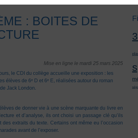
ME : BOITES DE
F
CTURE
pla
Mise en ligne le mardi 25 mars 2025
s
urs, le CDI du collège accueille une exposition : les
mé
des élèves de 6ᵉ D et 6ᵉ E, réalisées autour du roman
t de Jack London.
séjo
 élèves de donner vie à une scène marquante du livre en
lecture et d’analyse, ils ont choisi un passage clé qu’ils
t des extraits du texte. Certains ont même eu l’occasion
amarades avant de l’exposer.