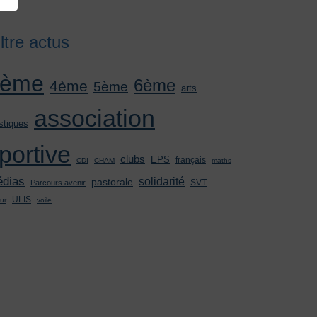
iltre actus
3ème
6ème
4ème
5ème
arts
association
stiques
portive
clubs
EPS
français
CDI
CHAM
maths
dias
solidarité
pastorale
SVT
Parcours avenir
ULIS
ur
voile