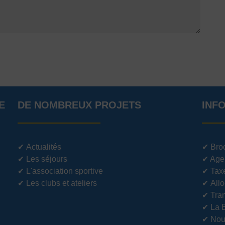
E
DE NOMBREUX PROJETS
INF
✔
Actualités
✔
Bro
✔
Les séjours
✔
Age
✔
L'association sportive
✔
Tax
✔
Les clubs et ateliers
✔
Allo
✔
Tran
✔
La 
✔
Nou