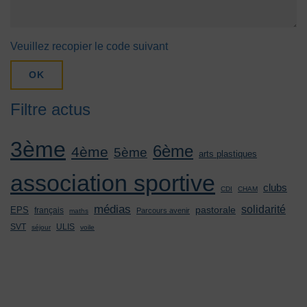
Veuillez recopier le code suivant
OK
Filtre actus
3ème
6ème
4ème
5ème
arts plastiques
association sportive
clubs
CDI
CHAM
médias
solidarité
pastorale
EPS
français
Parcours avenir
maths
SVT
ULIS
séjour
voile