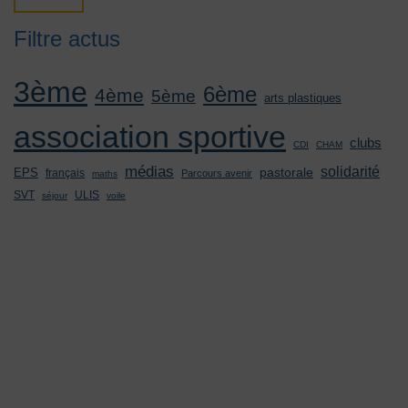
Filtre actus
3ème
6ème
4ème
5ème
arts plastiques
association sportive
clubs
CDI
CHAM
médias
solidarité
pastorale
EPS
français
Parcours avenir
maths
SVT
ULIS
séjour
voile