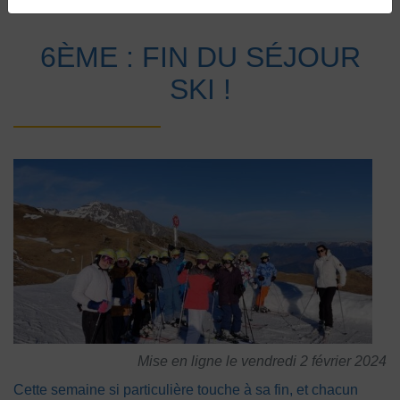
Accueil
Vie au collège
Actualités
6ÈME : FIN DU SÉJOUR
SKI !
Mise en ligne le vendredi 2 février 2024
Cette semaine si particulière touche à sa fin, et chacun