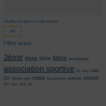
Veuillez recopier le code suivant
OK
Filtre actus
3ème
6ème
4ème
5ème
arts plastiques
association sportive
clubs
CDI
CHAM
médias
solidarité
pastorale
EPS
français
Parcours avenir
maths
SVT
ULIS
séjour
voile