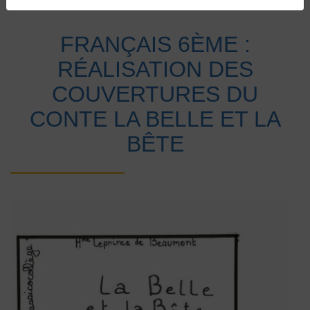
Accueil
Vie au collège
Actualités
FRANÇAIS 6ÈME :
RÉALISATION DES
COUVERTURES DU
CONTE LA BELLE ET LA
BÊTE