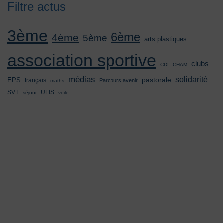
Filtre actus
3ème
6ème
4ème
5ème
arts plastiques
association sportive
clubs
CDI
CHAM
médias
solidarité
pastorale
EPS
français
Parcours avenir
maths
SVT
ULIS
séjour
voile