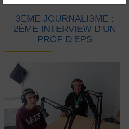
Accueil
Vie au collège
Actualités
3ÈME JOURNALISME :
2ÈME INTERVIEW D’UN
PROF D’EPS