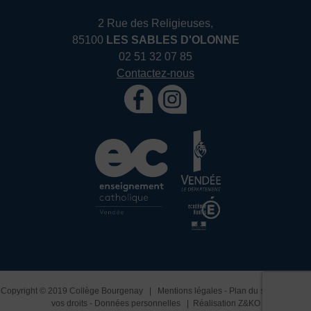
2 Rue des Religieuses,
85100
LES SABLES D'OLONNE
02 51 32 07 85
Contactez-nous
Copyright © 2019 Collège Bourgenay |
Mentions légales
-
Plan du site
-
Exercez
vos droits
-
Données personnelles
| Réalisation
Z&KO