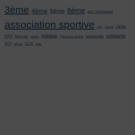
3ème
6ème
4ème
5ème
arts plastiques
association sportive
clubs
CDI
CHAM
médias
solidarité
pastorale
EPS
français
Parcours avenir
maths
SVT
ULIS
séjour
voile