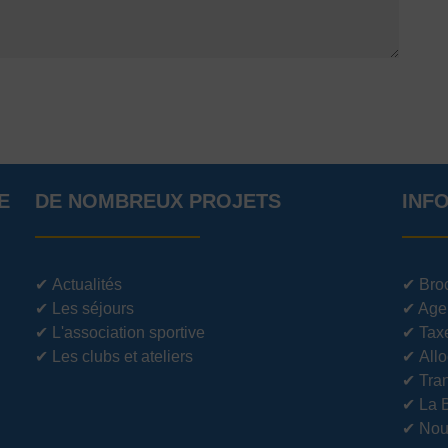
E
DE NOMBREUX PROJETS
INF
✔
Actualités
✔
Bro
✔
Les séjours
✔
Age
✔
L'association sportive
✔
Tax
✔
Les clubs et ateliers
✔
Allo
✔
Tran
✔
La 
✔
Nou