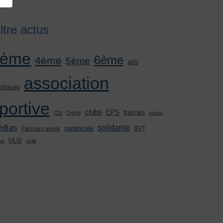
iltre actus
3ème
6ème
4ème
5ème
arts
association
stiques
portive
clubs
EPS
français
CDI
CHAM
maths
dias
solidarité
pastorale
SVT
Parcours avenir
ULIS
ur
voile