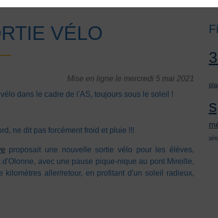
ORTIE VÉLO
F
Mise en ligne le mercredi 5 mai 2021
pla
vélo dans le cadre de l'AS, toujours sous le soleil !
s
mé
d, ne dit pas forcément froid et pluie !!!
séjo
ve
proposait une nouvelle sortie vélo pour les élèves,
êt d'Olonne, avec une pause pique-nique au pont Mireille,
ilomètres aller/retour, en profitant d'un soleil radieux,