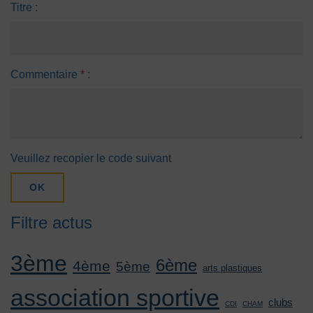
Titre :
Commentaire
*
:
Veuillez recopier le code suivant
OK
Filtre actus
3ème
6ème
4ème
5ème
arts plastiques
association sportive
clubs
CDI
CHAM