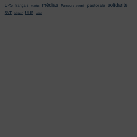
médias
solidarité
pastorale
EPS
français
Parcours avenir
maths
SVT
ULIS
séjour
voile