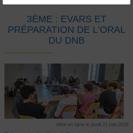
Accueil
Vie au collège
Actualités
3ÈME : EVARS ET
PRÉPARATION DE L'ORAL
DU DNB
Mise en ligne le jeudi 21 mai 2026