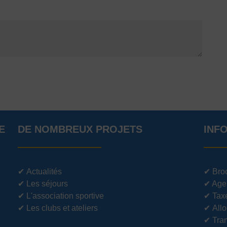
E
DE NOMBREUX PROJETS
INF
✔
Actualités
✔
Bro
✔
Les séjours
✔
Age
✔
L'association sportive
✔
Tax
✔
Les clubs et ateliers
✔
Allo
✔
Tran