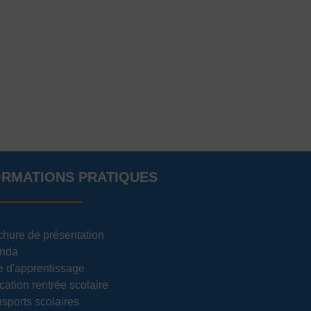
ORMATIONS PRATIQUES
chure de présentation
nda
e d'apprentissage
cation rentrée scolaire
sports scolaires