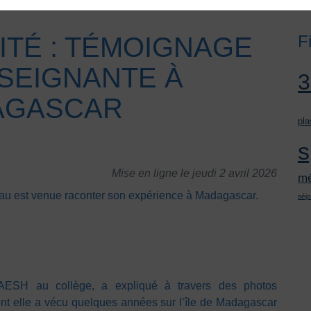
ITÉ : TÉMOIGNAGE
F
SEIGNANTE À
AGASCAR
pla
s
Mise en ligne le jeudi 2 avril 2026
mé
au est venue raconter son expérience à Madagascar.
séjo
 AESH au collège, a expliqué à travers des photos
nt elle a vécu quelques années sur l’île de Madagascar