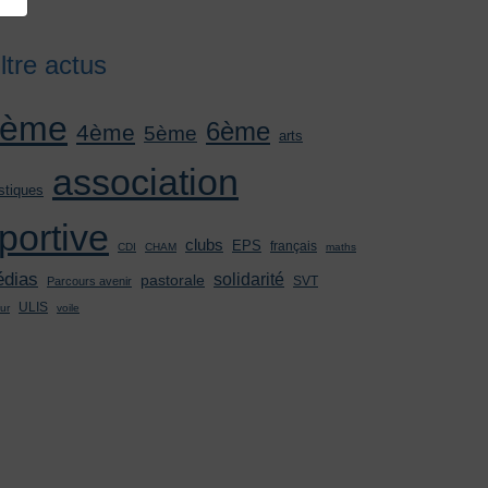
iltre actus
3ème
6ème
4ème
5ème
arts
association
stiques
portive
clubs
EPS
français
CDI
CHAM
maths
dias
solidarité
pastorale
SVT
Parcours avenir
ULIS
ur
voile