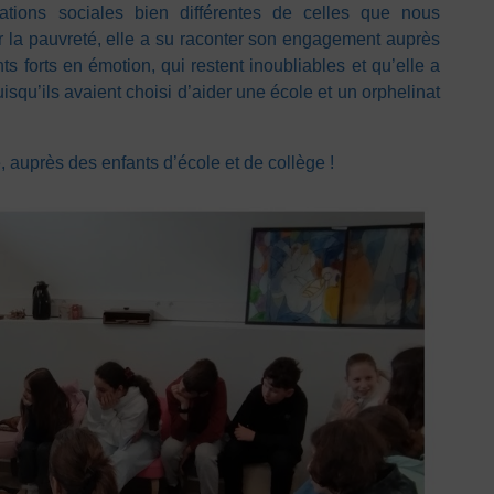
ations sociales bien différentes de celles que nous
r la pauvreté, elle a su raconter son engagement auprès
 forts en émotion, qui restent inoubliables et qu’elle a
isqu’ils avaient choisi d’aider une école et un orphelinat
, auprès des enfants d’école et de collège !