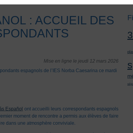
NOL : ACCUEIL DES
F
SPONDANTS
pla
Mise en ligne le jeudi 12 mars 2026
s
spondants espagnols de l’IES Norba Caesarina ce mardi
mé
séjo
ás Español
ont accueilli leurs correspondants espagnols
remier moment de rencontre a permis aux élèves de faire
ire dans une atmosphère conviviale.