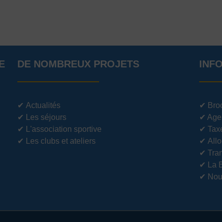
E
DE NOMBREUX PROJETS
INF
✔
Actualités
✔
Bro
✔
Les séjours
✔
Age
✔
L'association sportive
✔
Tax
✔
Les clubs et ateliers
✔
Allo
✔
Tran
✔
La 
✔
Nou