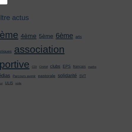
iltre actus
3ème
6ème
4ème
5ème
arts
association
stiques
portive
clubs
EPS
français
CDI
CHAM
maths
dias
solidarité
pastorale
SVT
Parcours avenir
ULIS
ur
voile