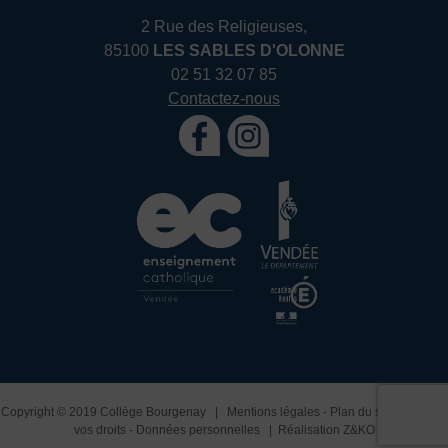
2 Rue des Religieuses,
85100
LES SABLES D'OLONNE
02 51 32 07 85
Contactez-nous
Copyright © 2019 Collège Bourgenay |
Mentions légales
-
Plan du site
-
Exercez
vos droits
-
Données personnelles
| Réalisation
Z&KO