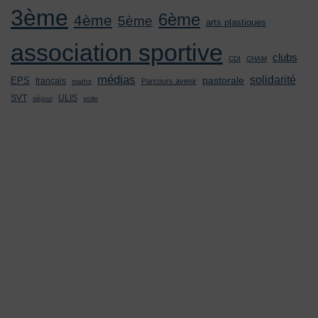
3ème
6ème
4ème
5ème
arts plastiques
association sportive
clubs
CDI
CHAM
médias
solidarité
pastorale
EPS
français
Parcours avenir
maths
SVT
ULIS
séjour
voile