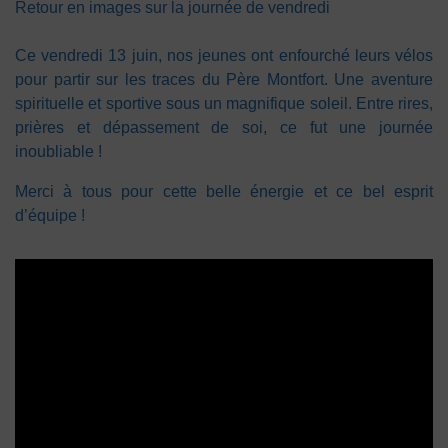
Retour en images sur la journée de vendredi
Ce vendredi 13 juin, nos jeunes ont enfourché leurs vélos
pour partir sur les traces du Père Montfort. Une aventure
spirituelle et sportive sous un magnifique soleil. Entre rires,
prières et dépassement de soi, ce fut une journée
inoubliable !
Merci à tous pour cette belle énergie et ce bel esprit
d’équipe !