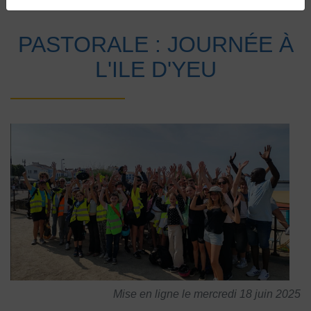
Accueil
Vie au collège
Actualités
PASTORALE : JOURNÉE À
L'ILE D'YEU
Mise en ligne le mercredi 18 juin 2025