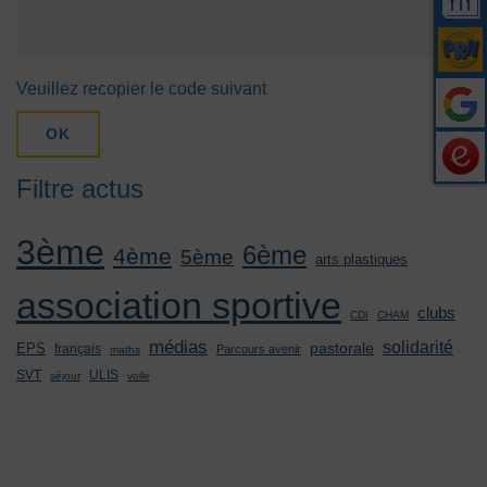
Veuillez recopier le code suivant
OK
Filtre actus
3ème
6ème
4ème
5ème
arts plastiques
association sportive
clubs
CDI
CHAM
médias
solidarité
pastorale
EPS
français
Parcours avenir
maths
SVT
ULIS
séjour
voile